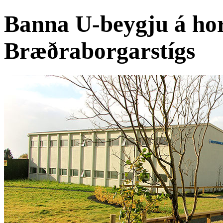
Banna U-beygju á ho
Bræðraborgarstígs