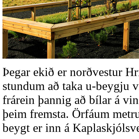
Þegar ekið er norðvestur Hri
stundum að taka u-beygju v
frárein þannig að bílar á vi
þeim fremsta. Örfáum metru
beygt er inn á Kaplaskjólsv