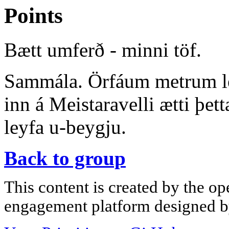
Points
Bætt umferð - minni töf.
Sammála. Örfáum metrum len
inn á Meistaravelli ætti þet
leyfa u-beygju.
Back to group
This content is created by the op
engagement platform designed by