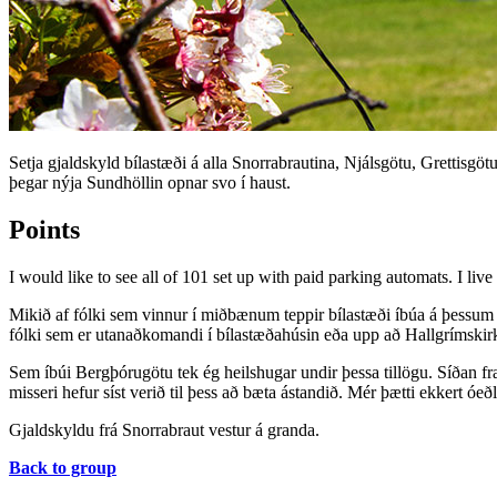
Setja gjaldskyld bílastæði á alla Snorrabrautina, Njálsgötu, Grettisgö
þegar nýja Sundhöllin opnar svo í haust.
Points
I would like to see all of 101 set up with paid parking automats. I liv
Mikið af fólki sem vinnur í miðbænum teppir bílastæði íbúa á þessum
fólki sem er utanaðkomandi í bílastæðahúsin eða upp að Hallgrímskirkj
Sem íbúi Bergþórugötu tek ég heilshugar undir þessa tillögu. Síðan f
misseri hefur síst verið til þess að bæta ástandið. Mér þætti ekkert ó
Gjaldskyldu frá Snorrabraut vestur á granda.
Back to group