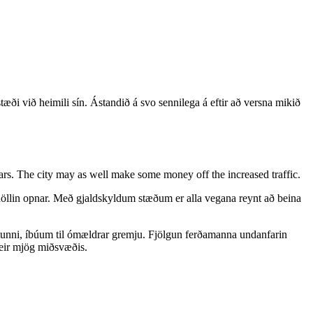
tæði við heimili sín. Ástandið á svo sennilega á eftir að versna mikið
l cars. The city may as well make some money off the increased traffic.
höllin opnar. Með gjaldskyldum stæðum er alla vegana reynt að beina
ötunni, íbúum til ómældrar gremju. Fjölgun ferðamanna undanfarin
þeir mjög miðsvæðis.