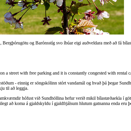
tu, Bergþórugötu og Barónsstíg svo íbúar eigi auðveldara með að fá bílas
e on a street with free parking and it is constantly congested with renta
 stöðum - einnig er söngskólinn stórt vandamál og hvað þá þegar Sund
u til að leggja.
ramkvæmdir hófust við Sundhöllina hefur verið mikil bílastæðaekla í g
eðlilegt að koma á gjaldskyldu í gjaldfrjálsum hlutum gatnanna enda eru 