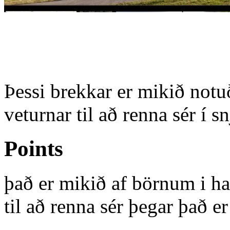
Þessi brekkar er mikið notuð
veturnar til að renna sér í s
Points
það er mikið af börnum i h
til að renna sér þegar það er