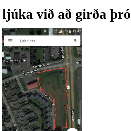
ljúka við að girða þr