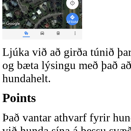
Ljúka við að girða túnið þa
og bæta lýsingu með það a
hundahelt.
Points
Það vantar athvarf fyrir hun
við hunda sína á þessu svæð