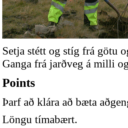
Setja stétt og stíg frá götu
Ganga frá jarðveg á milli o
Points
Þarf að klára að bæta aðge
Löngu tímabært.