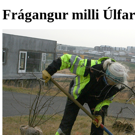
Frágangur milli Úlfar