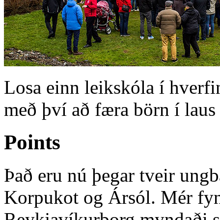
Losa einn leikskóla í hverf
með því að færa börn í laus
Points
Það eru nú þegar tveir ungb
Korpukot og Ársól. Mér fynd
Reykjavíkurborg myndaði sér