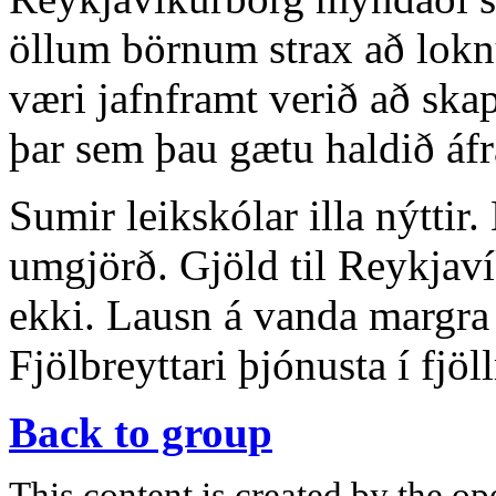
öllum börnum strax að loknu
væri jafnframt verið að ska
þar sem þau gætu haldið áfr
Sumir leikskólar illa nýttir
umgjörð. Gjöld til Reykja
ekki. Lausn á vanda margra 
Fjölbreyttari þjónusta í fjö
Back to group
This content is created by the op