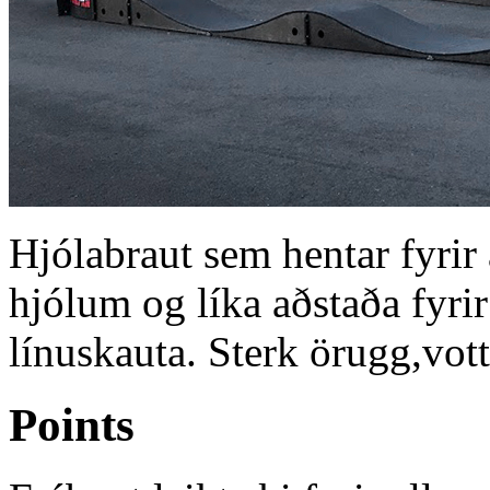
Hjólabraut sem hentar fyrir a
hjólum og líka aðstaða fyrir
línuskauta. Sterk örugg,vot
Points