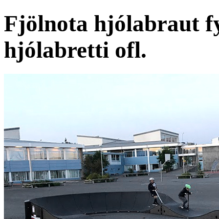
Fjölnota hjólabraut fy
hjólabretti ofl.