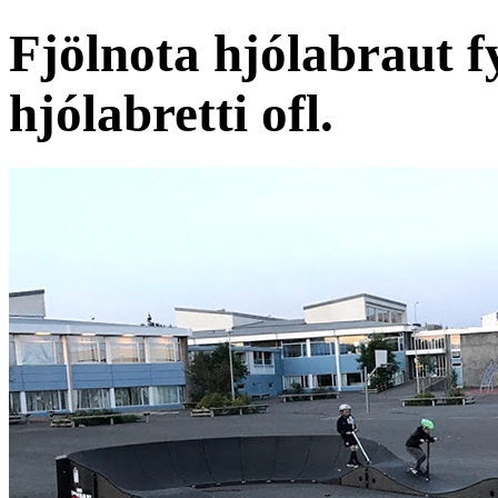
Fjölnota hjólabraut fy
hjólabretti ofl.