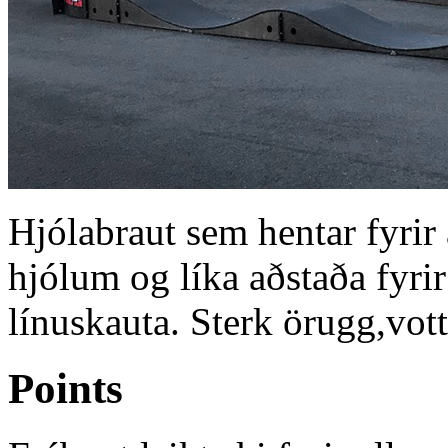
Hjólabraut sem hentar fyrir a
hjólum og líka aðstaða fyrir
línuskauta. Sterk örugg,vot
Points