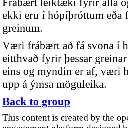
Frábært leiktæki fyrir alla 
ekki eru í hópíþróttum eða 
greinum.
Væri frábært að fá svona í h
eitthvað fyrir þessar greinar
eins og myndin er af, væri 
upp á ýmsa möguleika.
Back to group
This content is created by the op
engagement platform designed by