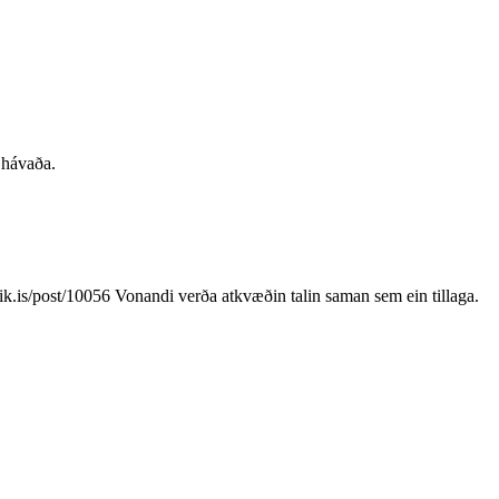
n hávaða.
javik.is/post/10056 Vonandi verða atkvæðin talin saman sem ein tillaga.