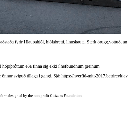
 aðstaða fyrir Hlaupahjól, hjólabretti, línuskauta. Sterk örugg,vottuð, á
u í hópíþróttum eða finna sig ekki í hefbundnum greinum.
er önnur svipuð tillaga í gangi. Sjá: https://hverfid-mitt-2017.betrireyk
atform designed by the non profit Citizens Foundation