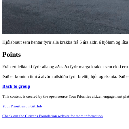
Hjólabraut sem hentar fyrir alla krakka frá 5 ára aldri á hjólum og líka
Points
Frábært leiktæki fyrir alla og aðstaða fyrir marga krakka sem ekki er
Það er kominn tími á alvöru aðstöðu fyrir brettti, hjól og skauta. Það 
Back to group
This content is created by the open source Your Priorities citizen engagement pl
Your Priorities on GitHub
Check out the Citizens Foundation website for more information