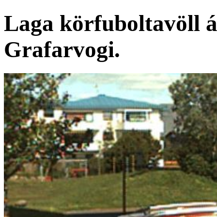
Laga körfuboltavöll á 
Grafarvogi.