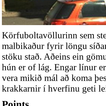
Körfuboltavöllurinn sem ste
malbikaður fyrir löngu síða
stöku stað. Aðeins ein gömu
hún er of lág. Engar línur e
vera mikið mál að koma þess
krakkarnir í hverfinu geti l
Points