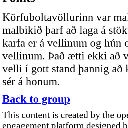
Körfuboltavöllurinn var mal
malbikið þarf að laga á stö
karfa er á vellinum og hún e
vellinum. Það ætti ekki að
velli í gott stand þannig að 
sér á honum.
Back to group
This content is created by the op
engagement platform designed by