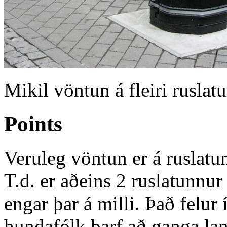
Mikil vöntun á fleiri rusla
Points
Veruleg vöntun er á ruslatu
T.d. er aðeins 2 ruslatunnur
engar þar á milli. Það felur
hundafólk þarf að ganga la