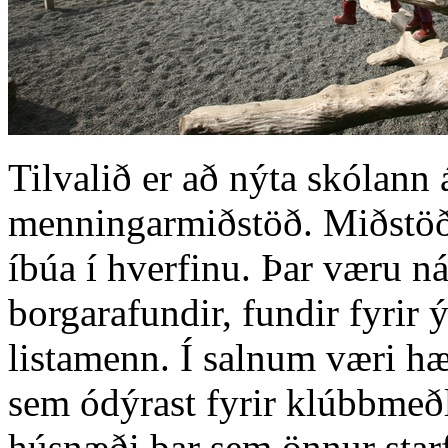
Tilvalið er að nýta skólann 
menningarmiðstöð. Miðstöði
íbúa í hverfinu. Þar væru n
borgarafundir, fundir fyrir 
listamenn. Í salnum væri hæ
sem ódýrast fyrir klúbbmeðl
húsnæði þar sem önnur starf