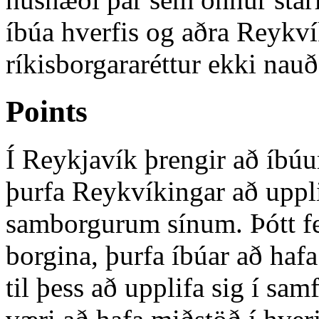
íbúa hverfis og aðra Reykví
ríkisborgararéttur ekki nauð
Points
Í Reykjavík þrengir að íbúu
þurfa Reykvíkingar að uppl
samborgurum sínum. Þótt f
borgina, þurfa íbúar að hafa
til þess að upplifa sig í sam