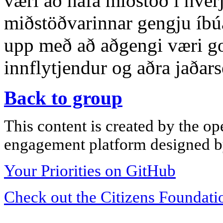
væri að hafa miðstöð í hverj
miðstöðvarinnar gengju íbúa
upp með að aðgengi væri got
innflytjendur og aðra jaðars
Back to group
This content is created by the op
engagement platform designed by
Your Priorities on GitHub
Check out the Citizens Foundati