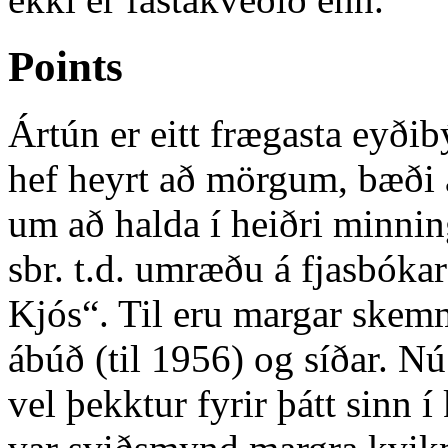
Points
Ártún er eitt frægasta eyði
hef heyrt að mörgum, bæði á
um að halda í heiðri minni
sbr. t.d. umræðu á fjasbóka
Kjós“. Til eru margar skem
ábúð (til 1956) og síðar. Nú
vel þekktur fyrir þátt sinn