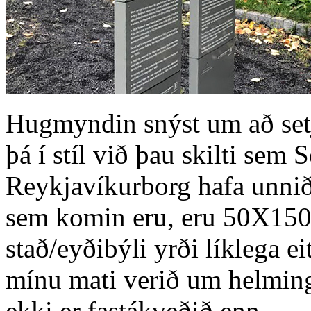
Hugmyndin snýst um að setj
þá í stíl við þau skilti sem 
Reykjavíkurborg hafa unnið 
sem komin eru, eru 50X150 
stað/eyðibýli yrði líklega 
mínu mati verið um helming
ekki er fastákveðið enn.