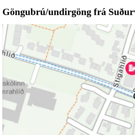
Göngubrú/undirgöng frá Suðurv