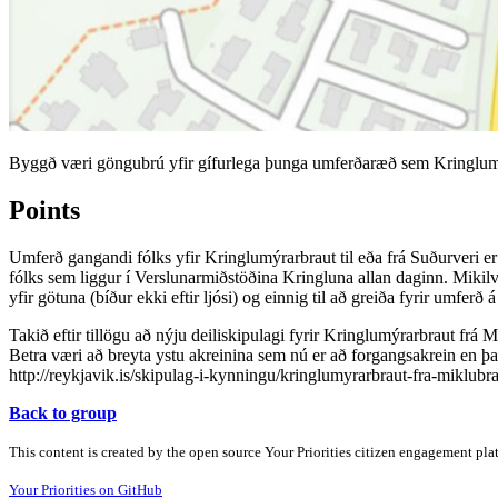
Byggð væri göngubrú yfir gífurlega þunga umferðaræð sem Kringlumý
Points
Umferð gangandi fólks yfir Kringlumýrarbraut til eða frá Suðurveri e
fólks sem liggur í Verslunarmiðstöðina Kringluna allan daginn. Mikil
yfir götuna (bíður ekki eftir ljósi) og einnig til að greiða fyrir umferð
Takið eftir tillögu að nýju deiliskipulagi fyrir Kringlumýrarbraut frá
Betra væri að breyta ystu akreinina sem nú er að forgangsakrein en þar 
http://reykjavik.is/skipulag-i-kynningu/kringlumyrarbraut-fra-miklubr
Back to group
This content is created by the open source Your Priorities citizen engagement pl
Your Priorities on GitHub