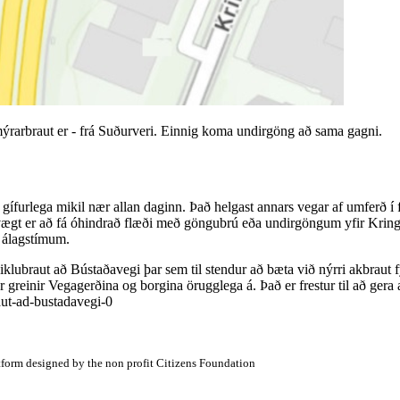
rarbraut er - frá Suðurveri. Einnig koma undirgöng að sama gagni.
r gífurlega mikil nær allan daginn. Það helgast annars vegar af umferð 
vægt er að fá óhindrað flæði með göngubrú eða undirgöngum yfir Kringl
 á álagstímum.
 Miklubraut að Bústaðavegi þar sem til stendur að bæta við nýrri akbraut
greinir Vegagerðina og borgina örugglega á. Það er frestur til að gera a
aut-ad-bustadavegi-0
atform designed by the non profit Citizens Foundation