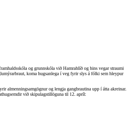
í framhaldsskóla og grunnskóla við Hamrahlíð og hins vegar straumi
umýrarbraut, koma hugsanlega í veg fyrir slys á fólki sem hleypur
 fyrir almenningsamgögnur og lengja gangbrautina upp í átta akreinar.
thugsemdir við skipulagstillöguna til 12. apríl: