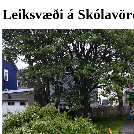
Leiksvæði á Skólavör