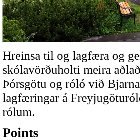
Hreinsa til og lagfæra og ge
skólavörðuholti meira aðlaða
Þórsgötu og róló við Bjarna
lagfæringar á Freyjugöturól
rólum.
Points