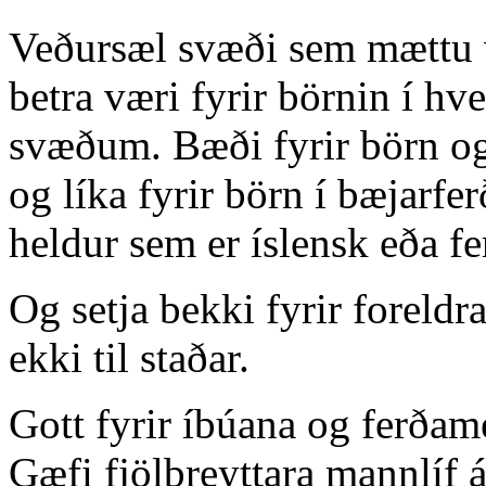
Veðursæl svæði sem mættu 
betra væri fyrir börnin í hv
svæðum. Bæði fyrir börn og
og líka fyrir börn í bæjarf
heldur sem er íslensk eða f
Og setja bekki fyrir foreldra
ekki til staðar.
Gott fyrir íbúana og ferða
Gæfi fjölbreyttara mannlíf á