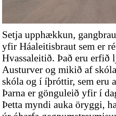
Setja upphækkun, gangbraut
yfir Háaleitisbraut sem er r
Hvassaleitið. Það eru erfið 
Austurver og mikið af skóla
skóla og í íþróttir, sem eru 
Þarna er gönguleið yfir í da
Þetta myndi auka öryggi, h