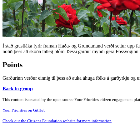
Í stað grasfláka fyrir framan Haða- og Grundarland verði settur upp f
notið þess að skoða falleg blóm. Þessi garður myndi gera Fossvoginn að 
Points
Garðurinn verður einnig til þess að auka áhuga fólks á garðyrkju og
Back to group
This content is created by the open source Your Priorities citizen engagement pl
Your Priorities on GitHub
Check out the Citizens Foundation website for more information