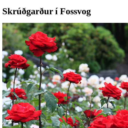
Skrúðgarður í Fossvog