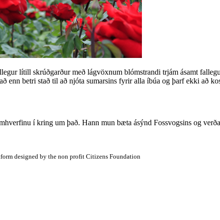
allegur lítill skrúðgarður með lágvöxnum blómstrandi trjám ásamt falle
enn betri stað til að njóta sumarsins fyrir alla íbúa og þarf ekki að ko
 umhverfinu í kring um það. Hann mun bæta ásýnd Fossvogsins og verða
atform designed by the non profit Citizens Foundation