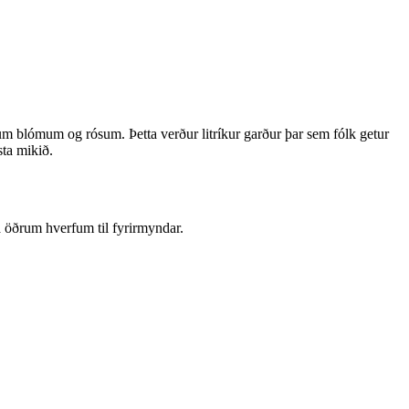
gum blómum og rósum. Þetta verður litríkur garður þar sem fólk getur
sta mikið.
 öðrum hverfum til fyrirmyndar.