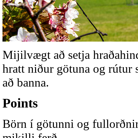
Mijilvægt að setja hraðahind
hratt niður götuna og rútur
að banna.
Points
Börn í götunni og fullorðnir
mikilli ferð.