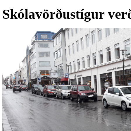
Skólavörðustígur verð