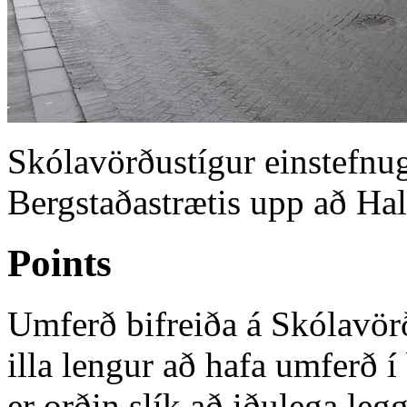
Skólavörðustígur einstefnug
Bergstaðastrætis upp að Hal
Points
Umferð bifreiða á Skólavörð
illa lengur að hafa umferð í
er orðin slík að iðulega l