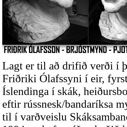
Lagt er til að drifið verði í
Friðriki Ólafssyni í eir, fyr
Íslendinga í skák, heiðurs
eftir rússnesk/bandaríksa 
til í varðveislu Skáksamban