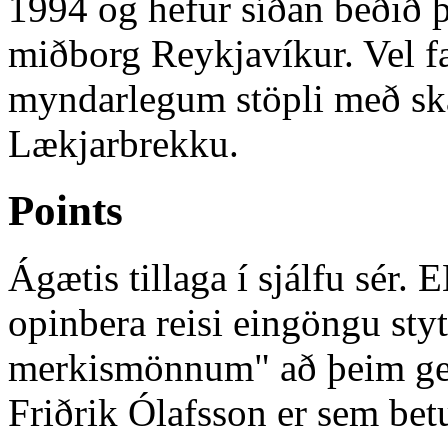
1994 og hefur síðan beðið þe
miðborg Reykjavíkur. Vel fær
myndarlegum stöpli með ská
Lækjarbrekku.
Points
Ágætis tillaga í sjálfu sér. 
opinbera reisi eingöngu st
merkismönnum" að þeim ge
Friðrik Ólafsson er sem bet