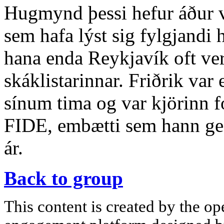
Hugmynd þessi hefur áður v
sem hafa lýst sig fylgjandi 
hana enda Reykjavík oft ve
skáklistarinnar. Friðrik va
sínum tima og var kjörinn 
FIDE, embætti sem hann ge
ár.
Back to group
This content is created by the op