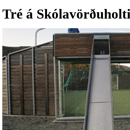
Tré á Skólavörðuholti