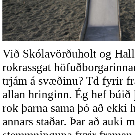
Við Skólavörðuholt og Hallg
rokrassgat höfuðborgarinnar
trjám á svæðinu? Td fyrir fr
allan hringinn. Ég hef búið 
rok þarna sama þó að ekki hr
annars staðar. Þar að auki 
stemmninguna fyrir framan 