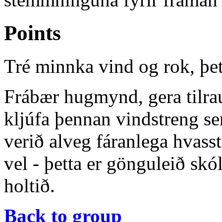
Points
Tré minnka vind og rok, þett
Frábær hugmynd, gera tilrau
kljúfa þennan vindstreng s
verið alveg fáranlega hvass
vel - þetta er gönguleið sk
holtið.
Back to group