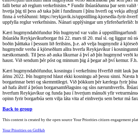
falli betur að reglum verkefnisins.* Fundir íbúaráðanna þar sem valið
hvetja þig til þess að taka þátt í fundinum í þínu hverfi og vekja at
finna á vefsíðunni: https://reykjavik.is/uppstilling-kjorsedla-fyrir-hv
uppfylla reglur verkefnisins. Nánari upplýsingar um yfirferðarferlið: 
Kæri hugmyndahöfundur Þín hugmynd var valin á uppstillingarfundi til 
íbúaráða Reykjavíkurborgar frá 22. mars til 20. maí sl. og liggur nú nið
boðin þátttaka í þessum lið ferilsins, þ.e. að velja hugmyndir á kjörse
hugmyndir verða á kjörseðlum allra hverfa Reykjavíkur í kosningunni 
næstkomandi. Til þess að auka líkurnar á því að þín hugmynd verði k
haust. Við sendum þér póst og minnum þig á þegar að því kemur. F.h.
Kæri hugmyndahöfundur, kosningu í verkefninu Hverfið mitt lauk þan
árinu 2022. Þín hugmynd hlaut ekki kosningu að þessu sinni. Næsta h
borgarinnar betri og skemmtilegri. Við þökkum þér kærlega fyrir þína þ
að hafa áhrif á þróun borgarsamfélagsins og síns nærumhverfis. Íbúará
hverfum Reykjavíkur og funda þau í hverjum mánuði yfir vetrarmánuðina
opinn fyrir borgarbúa sem vilja láta vita af einhverju sem betur má fa
Back to group
This content is created by the open source Your Priorities citizen engagement pl
Your Priorities on GitHub