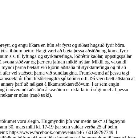
eytt, og engu líkara en hún sér fyrst og síðast hugsuð fyrir börn.
nýtist íbúum betur. Hægt væri að bæta þessa aðstöðu og koma fyrir
m s.s. til lyftinga og styrktaræfinga, lóðréttir kaðlar, uppstigspallar
á svona stöðvar og þær eru jafnan mikið nýttar. Mikill og vaxandi
myndi þarna bætast við kjörin aðstaða til styrktaræfinga og til að
æri afar vel staðsett þarna við sundlaugina. Framkvæmd af þessu tagi
íkamsrækt úr tíðni lífstílstengdra sjúkdóma o.fl. Þá væri bætt aðstaða af
m annars þarf að nálgast á líkamsræktarstöðvum. Þar sem engin
ng í núverandi aðstöðu á svæðinu er ekki farin í súginn ef af þessu
ræktar er núna (rauð tæki).
tttökumet voru slegin. Hugmyndin þín var metin tæk* af fagteymi
nn 30. mars milli kl. 17-19 þar sem valdar verða 25 af þeim
 beint: https://www.facebook.com/events/446160169797749. Í
lfellum höfum við gert litlar breytingar á hugmyndum til þess að þær