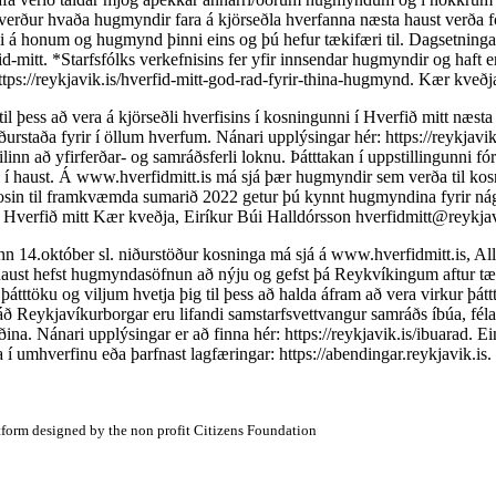
 verður hvaða hugmyndir fara á kjörseðla hverfanna næsta haust verða for
hygli á honum og hugmynd þinni eins og þú hefur tækifæri til. Dagsetnin
erfid-mitt. *Starfsfólks verkefnisins fer yfir innsendar hugmyndir og ha
https://reykjavik.is/hverfid-mitt-god-rad-fyrir-thina-hugmynd. Kær kveð
þess að vera á kjörseðli hverfisins í kosningunni í Hverfið mitt næsta 
urstaða fyrir í öllum hverfum. Nánari upplýsingar hér: https://reykjavik.i
ðilinn að yfirferðar- og samráðsferli loknu. Þátttakan í uppstillingunni 
í haust. Á www.hverfidmitt.is má sjá þær hugmyndir sem verða til kosn
osin til framkvæmda sumarið 2022 getur þú kynnt hugmyndina fyrir nágr
 Hverfið mitt Kær kveðja, Eiríkur Búi Halldórsson
hverfidmitt@reykjav
n 14.október sl. niðurstöður kosninga má sjá á www.hverfidmitt.is, 
aust hefst hugmyndasöfnun að nýju og gefst þá Reykvíkingum aftur tæki
átttöku og viljum hvetja þig til þess að halda áfram að vera virkur þáttt
ð Reykjavíkurborgar eru lifandi samstarfsvettvangur samráðs íbúa, féla
. Nánari upplýsingar er að finna hér: https://reykjavik.is/ibuarad. Ein
ra í umhverfinu eða þarfnast lagfæringar: https://abendingar.reykjavik.i
atform designed by the non profit Citizens Foundation