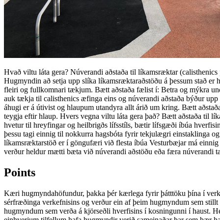
Hvað viltu láta gera? Núverandi aðstaða til líkamsræktar (calisthenics 
Hugmyndin að setja upp slíka líkamsræktaraðstöðu á þessum stað er hi
fleiri og fullkomnari tækjum. Bætt aðstaða fælist í: Betra og mýkra undi
auk tækja til calisthenics æfinga eins og núverandi aðstaða býður up
áhugi er á útivist og hlaupum utandyra allt árið um kring. Bætt aðstað
teygja eftir hlaup. Hvers vegna viltu láta gera það? Bætt aðstaða til l
hvetur til hreyfingar og heilbrigðs lífsstíls, bætir lífsgæði íbúa hverfi
þessu tagi einnig til nokkurra hagsbóta fyrir tekjulægri einstakling
líkamsræktarstöð er í göngufæri við flesta íbúa Vesturbæjar má einnig 
verður heldur mætti bæta við núverandi aðstöðu eða færa núverandi tæk
Points
Kæri hugmyndahöfundur, þakka þér kærlega fyrir þátttöku þína í verk
sérfræðinga verkefnisins og verður ein af þeim hugmyndum sem stillt 
hugmyndum sem verða á kjörseðli hverfisins í kosningunni í haust. 
einhverjum tilfellum hafa hugmyndir verið sameinaðar þar sem þær ha