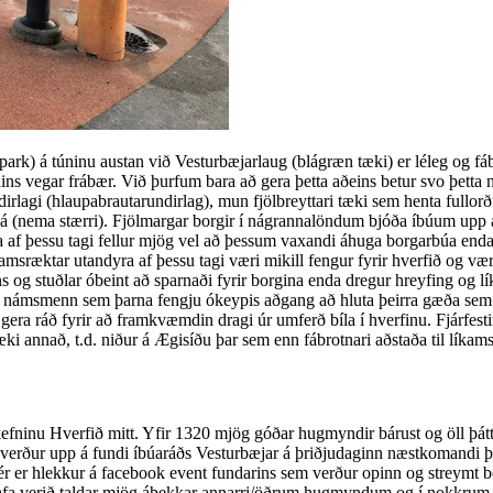
park) á túninu austan við Vesturbæjarlaug (blágræn tæki) er léleg og fábr
ns vegar frábær. Við þurfum bara að gera þetta aðeins betur svo þetta 
rlagi (hlaupabrautarundirlag), mun fjölbreyttari tæki sem henta fullorðnu
p á (nema stærri). Fjölmargar borgir í nágrannalöndum bjóða íbúum upp 
a af þessu tagi fellur mjög vel að þessum vaxandi áhuga borgarbúa enda 
íkamsræktar utandyra af þessu tagi væri mikill fengur fyrir hverfið og v
sins og stuðlar óbeint að sparnaði fyrir borgina enda dregur hreyfing og l
a og námsmenn sem þarna fengju ókeypis aðgang að hluta þeirra gæða se
gera ráð fyrir að framkvæmdin dragi úr umferð bíla í hverfinu. Fjárfesti
i annað, t.d. niður á Ægisíðu þar sem enn fábrotnari aðstaða til líkams
efninu Hverfið mitt. Yfir 1320 mjög góðar hugmyndir bárust og öll þá
verður upp á fundi íbúaráðs Vesturbæjar á þriðjudaginn næstkomandi þa
Hér er hlekkur á facebook event fundarins sem verður opinn og streymt
fa verið taldar mjög áþekkar annarri/öðrum hugmyndum og í nokkrum ti