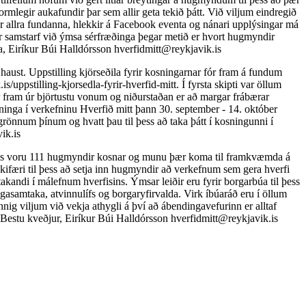
mlegir aukafundir þar sem allir geta tekið þátt. Við viljum eindregið
gar allra fundanna, hlekkir á Facebook eventa og nánari upplýsingar má
ft er samstarf við ýmsa sérfræðinga þegar metið er hvort hugmyndir
ja, Eiríkur Búi Halldórsson
hverfidmitt@reykjavik.is
haust. Uppstilling kjörseðila fyrir kosningarnar fór fram á fundum
s/uppstilling-kjorsedla-fyrir-hverfid-mitt. Í fyrsta skipti var öllum
fór fram úr björtustu vonum og niðurstaðan er að margar frábærar
inga í verkefninu Hverfið mitt þann 30. september - 14. október
önnum þínum og hvatt þau til þess að taka þátt í kosningunni í
ik.is
Alls voru 111 hugmyndir kosnar og munu þær koma til framkvæmda á
færi til þess að setja inn hugmyndir að verkefnum sem gera hverfi
akandi í málefnum hverfisins. Ýmsar leiðir eru fyrir borgarbúa til þess
gasamtaka, atvinnulífs og borgaryfirvalda. Virk íbúaráð eru í öllum
nig viljum við vekja athygli á því að ábendingavefurinn er alltaf
s. Bestu kveðjur, Eiríkur Búi Halldórsson
hverfidmitt@reykjavik.is