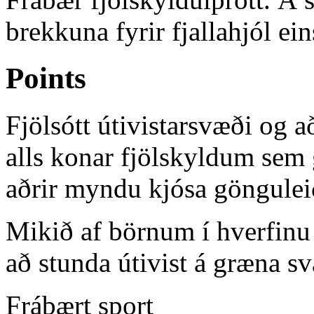
brekkuna fyrir fjallahjól ein
Points
Fjölsótt útivistarsvæði og 
alls konar fjölskyldum sem 
aðrir myndu kjósa göngulei
Mikið af börnum í hverfinu
að stunda útivist á græna s
Frábært sport