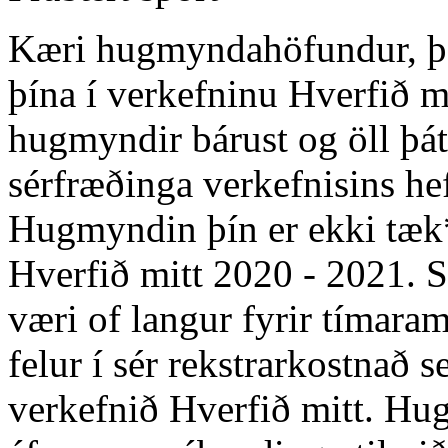
Kæri hugmyndahöfundur, þak
þína í verkefninu Hverfið m
hugmyndir bárust og öll þá
sérfræðinga verkefnisins he
Hugmyndin þín er ekki tæk*
Hverfið mitt 2020 - 2021. 
væri of langur fyrir tímar
felur í sér rekstrarkostnað 
verkefnið Hverfið mitt. Hu