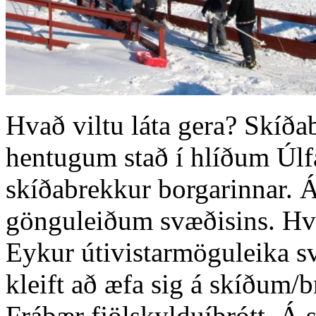
Hvað viltu láta gera? Skíða
hentugum stað í hlíðum Úlfar
skíðabrekkur borgarinnar. 
gönguleiðum svæðisins. Hve
Eykur útivistarmöguleika s
kleift að æfa sig á skíðum/br
Frábær fjölskylduíþrótt. Á 