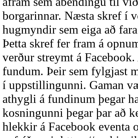
áfram sem ábendingu til vi
borgarinnar. Næsta skref í v
hugmyndir sem eiga að fara á
Þetta skref fer fram á opn
verður streymt á Facebook. A
fundum. Þeir sem fylgjast m
í uppstillingunni. Gaman vær
athygli á fundinum þegar ha
kosningunni þegar þar að k
hlekkir á Facebook eventa o