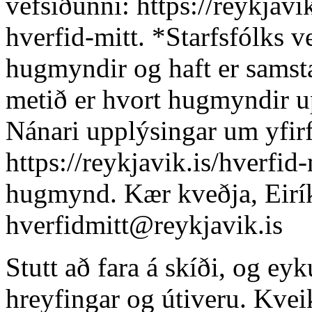
vefsíðunni: https://reykjavik
hverfid-mitt. *Starfsfólks v
hugmyndir og haft er samst
metið er hvort hugmyndir up
Nánari upplýsingar um yfirf
https://reykjavik.is/hverfid-
hugmynd. Kær kveðja, Eirí
hverfidmitt@reykjavik.is
Stutt að fara á skíði, og eyku
hreyfingar og útiveru. Kvei