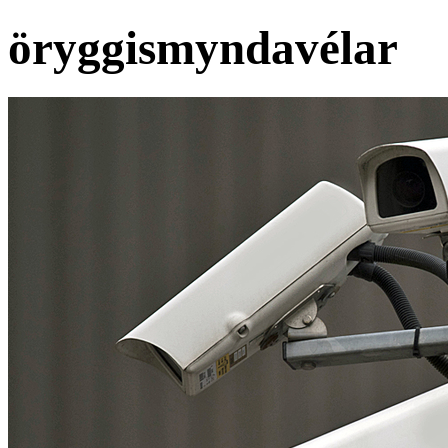
öryggismyndavélar