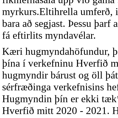
myrkurs.Eltihrella umferð, i
bara að segjast. Þessu þarf 
fá eftirlits myndavélar.
Kæri hugmyndahöfundur, þak
þína í verkefninu Hverfið m
hugmyndir bárust og öll þá
sérfræðinga verkefnisins he
Hugmyndin þín er ekki tæk*
Hverfið mitt 2020 - 2021. 