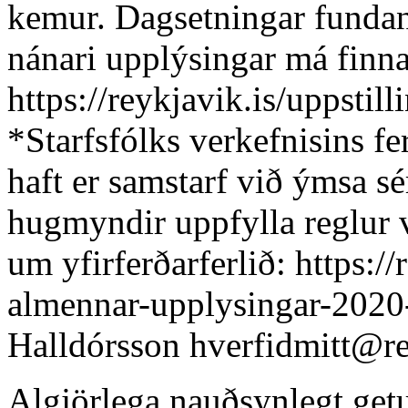
kemur. Dagsetningar fundan
nánari upplýsingar má finna
https://reykjavik.is/uppstill
*Starfsfólks verkefnisins f
haft er samstarf við ýmsa s
hugmyndir uppfylla reglur v
um yfirferðarferlið: https://
almennar-upplysingar-2020-
Halldórsson
hverfidmitt@re
Algjörlega nauðsynlegt,getu