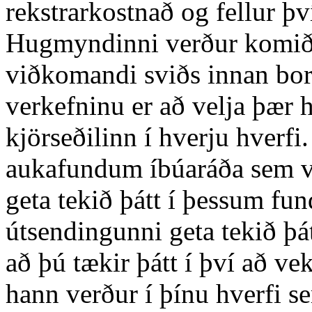
rekstrarkostnað og fellur þv
Hugmyndinni verður komið 
viðkomandi sviðs innan borg
verkefninu er að velja þær 
kjörseðilinn í hverju hverfi
aukafundum íbúaráða sem ve
geta tekið þátt í þessum fu
útsendingunni geta tekið þá
að þú tækir þátt í því að ve
hann verður í þínu hverfi 