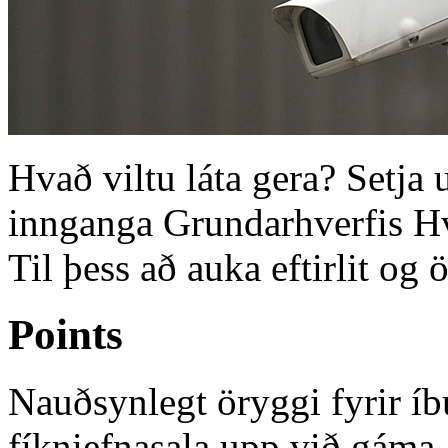
Hvað viltu láta gera? Setja
innganga Grundarhverfis Hve
Til þess að auka eftirlit og 
Points
Nauðsynlegt öryggi fyrir íb
fíkniefnasala upp við gáma 