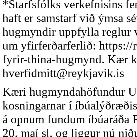
*Starfsfólks verkefnisins f
haft er samstarf við ýmsa s
hugmyndir uppfylla reglur v
um yfirferðarferlið: https:/
fyrir-thina-hugmynd. Kær k
hverfidmitt@reykjavik.is
Kæri hugmyndahöfundur Upps
kosningarnar í íbúalýðræðis
á opnum fundum íbúaráða Re
20. maí sl. og liggur nú nið