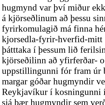
hugmynd var því miður ekki
á kjörseðlinum að þessu si
fyrirkomulagið má finna hér:
kjorsedla-fyrir-hverfid-mitt
þátttaka í þessum lið ferils
kjörseðilinn að yfirferðar- 
uppstillingunni fór fram úr
margar góðar hugmyndir ver
Reykjavíkur í kosningunni 
sjá þær hugmyndir sem verða