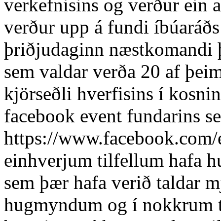
verkefnisins og verður ein
verður upp á fundi íbúaráðs
þriðjudaginn næstkomandi þa
sem valdar verða 20 af þe
kjörseðli hverfisins í kosni
facebook event fundarins se
https://www.facebook.com/
einhverjum tilfellum hafa 
sem þær hafa verið taldar 
hugmyndum og í nokkrum til