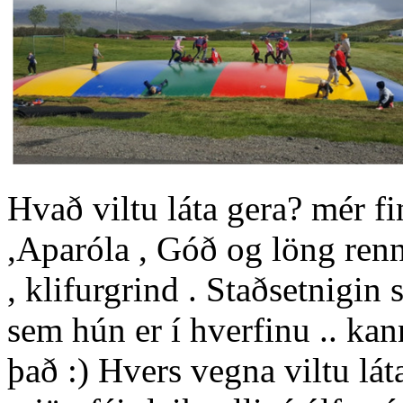
Hvað viltu láta gera? mér fi
,Aparóla , Góð og löng renn
, klifurgrind . Staðsetnigin 
sem hún er í hverfinu .. ka
það :) Hvers vegna viltu lát