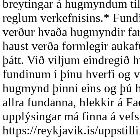
breytingar á hugmyndum til 
reglum verkefnisins.* Fund
verður hvaða hugmyndir far
haust verða formlegir aukafu
þátt. Við viljum eindregið hv
fundinum í þínu hverfi og 
hugmynd þinni eins og þú he
allra fundanna, hlekkir á F
upplýsingar má finna á vefs
https://reykjavik.is/uppstill