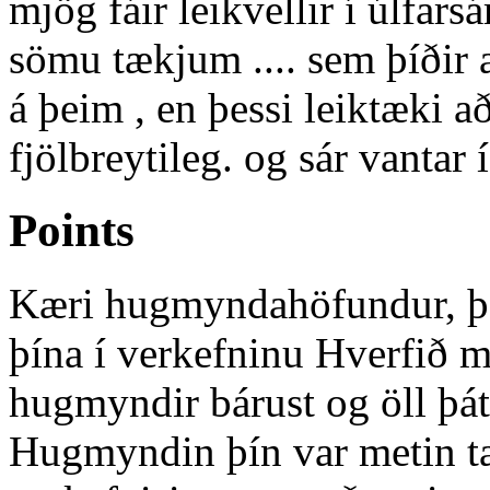
mjög fáir leikvellir í úlfars
sömu tækjum .... sem þíðir 
á þeim , en þessi leiktæki a
fjölbreytileg. og sár vantar í
Points
Kæri hugmyndahöfundur, þak
þína í verkefninu Hverfið m
hugmyndir bárust og öll þát
Hugmyndin þín var metin tæ