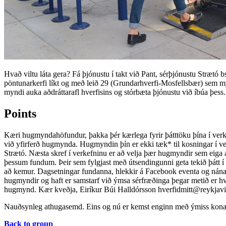
Hvað viltu láta gera? Fá þjónustu í takt við Pant, sérþjónustu Strætó 
pöntunarkerfi líkt og með leið 29 (Grundarhverfi-Mosfellsbær) sem my
myndi auka aðdráttarafl hverfisins og stórbæta þjónustu við íbúa þess. 
Points
Kæri hugmyndahöfundur, þakka þér kærlega fyrir þátttöku þína í verke
við yfirferð hugmynda. Hugmyndin þín er ekki tæk* til kosningar í ve
Strætó. Næsta skref í verkefninu er að velja þær hugmyndir sem eiga a
þessum fundum. Þeir sem fylgjast með útsendingunni geta tekið þátt í
að kemur. Dagsetningar fundanna, hlekkir á Facebook eventa og nánari u
hugmyndir og haft er samstarf við ýmsa sérfræðinga þegar metið er hvor
hugmynd. Kær kveðja, Eiríkur Búi Halldórsson
hverfidmitt@reykjavi
Nauðsynleg athugasemd. Eins og nú er kemst enginn með ýmiss kona
Back to group