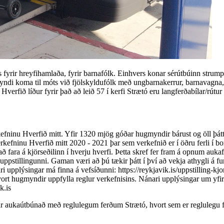
bs fyrir hreyfihamlaða, fyrir barnafólk. Einhvers konar sérútbúinn stru
ndi koma til móts við fjölskyldufólk með ungbarnakerrur, barnavagna, u
Hverfið líður fyrir það að leið 57 í kerfi Strætó eru langferðabílar/rút
fninu Hverfið mitt. Yfir 1320 mjög góðar hugmyndir bárust og öll þátt
rkefninu Hverfið mitt 2020 - 2021 þar sem verkefnið er í öðru ferli í
ð fara á kjörseðilinn í hverju hverfi. Þetta skref fer fram á opnum auka
 uppstillingunni. Gaman væri að þú tækir þátt í því að vekja athygli á 
pplýsingar má finna á vefsíðunni: https://reykjavik.is/uppstilling-kjorse
t hugmyndir uppfylla reglur verkefnisins. Nánari upplýsingar um yfirferð
k.is
r aukaútbúnað með reglulegum ferðum Strætó, hvort sem er reglulegu 