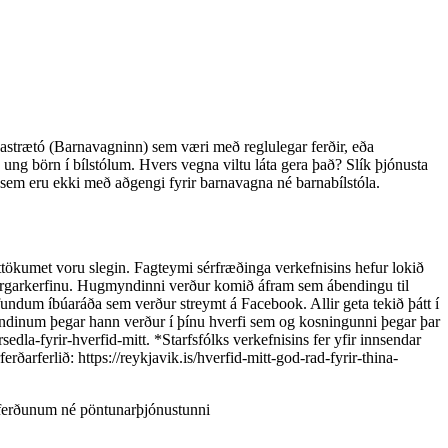
mpastrætó (Barnavagninn) sem væri með reglulegar ferðir, eða
ng börn í bílstólum. Hvers vegna viltu láta gera það? Slík þjónusta
ur sem eru ekki með aðgengi fyrir barnavagna né barnabílstóla.
tökumet voru slegin. Fagteymi sérfræðinga verkefnisins hefur lokið
 borgarkerfinu. Hugmyndinni verður komið áfram sem ábendingu til
fundum íbúaráða sem verður streymt á Facebook. Allir geta tekið þátt í
fundinum þegar hann verður í þínu hverfi sem og kosningunni þegar þar
dla-fyrir-hverfid-mitt. *Starfsfólks verkefnisins fer yfir innsendar
arferlið: https://reykjavik.is/hverfid-mitt-god-rad-fyrir-thina-
ferðunum né pöntunarþjónustunni