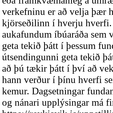
eða framkvæmanleg á umræd
verkefninu er að velja þær 
kjörseðilinn í hverju hverfi
aukafundum íbúaráða sem ve
geta tekið þátt í þessum fu
útsendingunni geta tekið þá
að þú tækir þátt í því að ve
hann verður í þínu hverfi 
kemur. Dagsetningar fundan
og nánari upplýsingar má fi