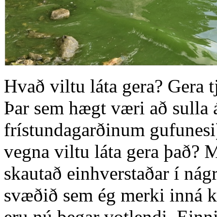
Hvað viltu láta gera? Gera tj
Þar sem hægt væri að sulla á
frístundagarðinum gufunesi)
vegna viltu láta gera það? M
skautað einhverstaðar í nág
svæðið sem ég merki inná kor
eru nú þegar votlendi. Einn