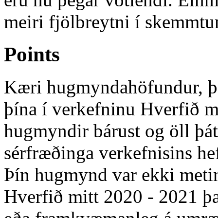
meiri fjölbreytni í skemmtu
Points
Kæri hugmyndahöfundur, þak
þína í verkefninu Hverfið m
hugmyndir bárust og öll þá
sérfræðinga verkefnisins he
Þín hugmynd var ekki metin
Hverfið mitt 2020 - 2021 þ