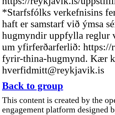
https://reykjavik.is/uppstill
*Starfsfólks verkefnisins f
haft er samstarf við ýmsa s
hugmyndir uppfylla reglur v
um yfirferðarferlið: https:/
fyrir-thina-hugmynd. Kær k
hverfidmitt@reykjavik.is
Back to group
This content is created by the op
engagement platform designed by