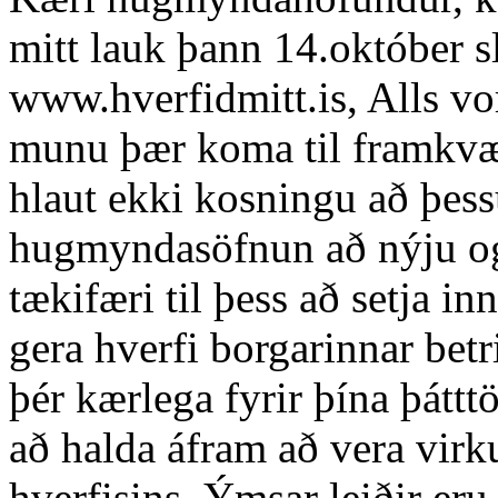
mitt lauk þann 14.október s
www.hverfidmitt.is, Alls v
munu þær koma til framkv
hlaut ekki kosningu að þess
hugmyndasöfnun að nýju og
tækifæri til þess að setja 
gera hverfi borgarinnar bet
þér kærlega fyrir þína þáttt
að halda áfram að vera virk
hverfisins. Ýmsar leiðir eru 