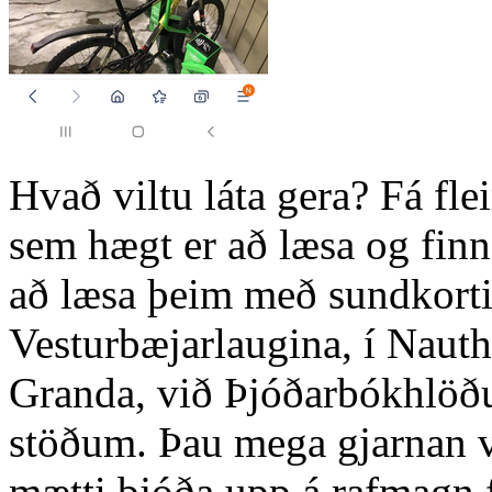
Hvað viltu láta gera? Fá fle
sem hægt er að læsa og finna
að læsa þeim með sundkorti.
Vesturbæjarlaugina, í Nauthó
Granda, við Þjóðarbókhlöðun
stöðum. Þau mega gjarnan v
mætti bjóða upp á rafmagn f