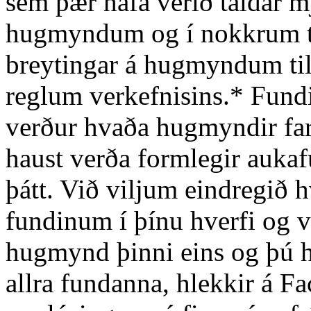
sem þær hafa verið taldar 
hugmyndum og í nokkrum til
breytingar á hugmyndum til 
reglum verkefnisins.* Fund
verður hvaða hugmyndir far
haust verða formlegir aukafu
þátt. Við viljum eindregið hv
fundinum í þínu hverfi og 
hugmynd þinni eins og þú he
allra fundanna, hlekkir á F