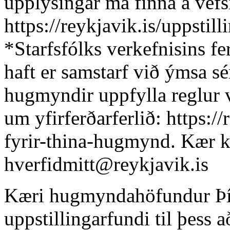
upplýsingar má finna á vefs
https://reykjavik.is/uppstill
*Starfsfólks verkefnisins f
haft er samstarf við ýmsa s
hugmyndir uppfylla reglur v
um yfirferðarferlið: https:/
fyrir-thina-hugmynd. Kær k
hverfidmitt@reykjavik.is
Kæri hugmyndahöfundur Þí
uppstillingarfundi til þess a