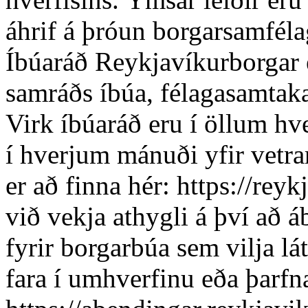
áhrif á þróun borgarsamféla
Íbúaráð Reykjavíkurborgar e
samráðs íbúa, félagasamtaka
Virk íbúaráð eru í öllum h
í hverjum mánuði yfir vetr
er að finna hér: https://rey
við vekja athygli á því að á
fyrir borgarbúa sem vilja lá
fara í umhverfinu eða þarfn