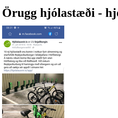
Örugg hjólastæði - h