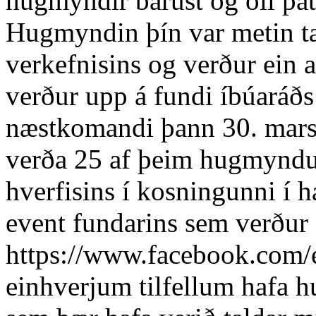
hugmyndir bárust og öll þát
Hugmyndin þín var metin tæ
verkefnisins og verður ein
verður upp á fundi íbúaráðs
næstkomandi þann 30. mars 
verða 25 af þeim hugmyndu
hverfisins í kosningunni í h
event fundarins sem verður 
https://www.facebook.com/
einhverjum tilfellum hafa 