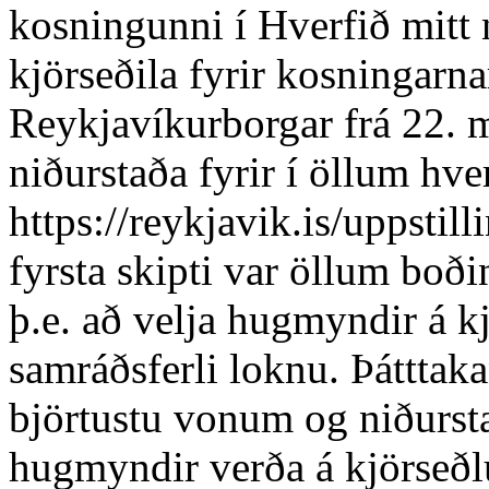
kosningunni í Hverfið mitt 
kjörseðila fyrir kosningarn
Reykjavíkurborgar frá 22. ma
niðurstaða fyrir í öllum hv
https://reykjavik.is/uppstill
fyrsta skipti var öllum boðin
þ.e. að velja hugmyndir á kj
samráðsferli loknu. Þátttaka
björtustu vonum og niðurst
hugmyndir verða á kjörseðl