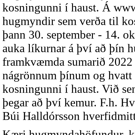
kosningunni í haust. Á www
hugmyndir sem verða til ko
þann 30. september - 14. o
auka líkurnar á því að þín 
framkvæmda sumarið 2022 g
nágrönnum þínum og hvatt þa
kosningunni í haust. Við s
þegar að því kemur. F.h. Hv
Búi Halldórsson
hverfidmit
Kæri hugmyndahöfundur, ko