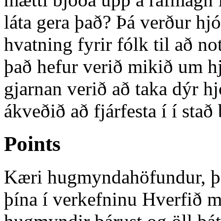
láta gera það? Þá verður hjó
hvatning fyrir fólk til að 
það hefur verið mikið um h
gjarnan verið að taka dýr hj
ákveðið að fjárfesta í í stað 
Points
Kæri hugmyndahöfundur, þak
þína í verkefninu Hverfið m