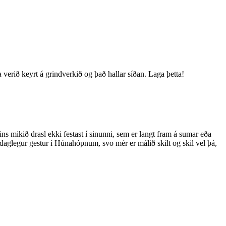
 verið keyrt á grindverkið og það hallar síðan. Laga þetta!
s mikið drasl ekki festast í sinunni, sem er langt fram á sumar eða
 daglegur gestur í Húnahópnum, svo mér er málið skilt og skil vel þá,