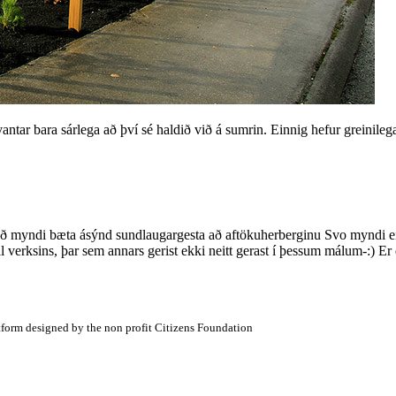
ntar bara sárlega að því sé haldið við á sumrin. Einnig hefur greinilega
Það myndi bæta ásýnd sundlaugargesta að aftökuherberginu Svo myndi ein
 verksins, þar sem annars gerist ekki neitt gerast í þessum málum-:) Er
atform designed by the non profit Citizens Foundation