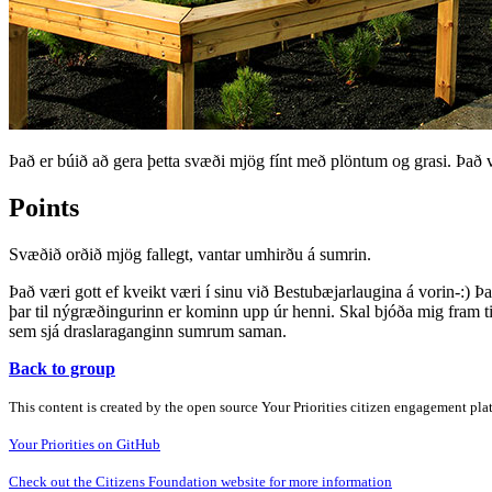
Það er búið að gera þetta svæði mjög fínt með plöntum og grasi. Það va
Points
Svæðið orðið mjög fallegt, vantar umhirðu á sumrin.
Það væri gott ef kveikt væri í sinu við Bestubæjarlaugina á vorin-:) 
þar til nýgræðingurinn er kominn upp úr henni. Skal bjóða mig fram til
sem sjá draslaraganginn sumrum saman.
Back to group
This content is created by the open source Your Priorities citizen engagement pl
Your Priorities on GitHub
Check out the Citizens Foundation website for more information