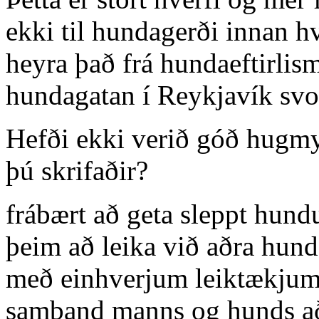
ekki til hundagerði innan hv
heyra það frá hundaeftirlis
hundagatan í Reykjavík svo 
Hefði ekki verið góð hugmy
þú skrifaðir?
frábært að geta sleppt hun
þeim að leika við aðra hunda
með einhverjum leiktækjum
samband manns og hunds að