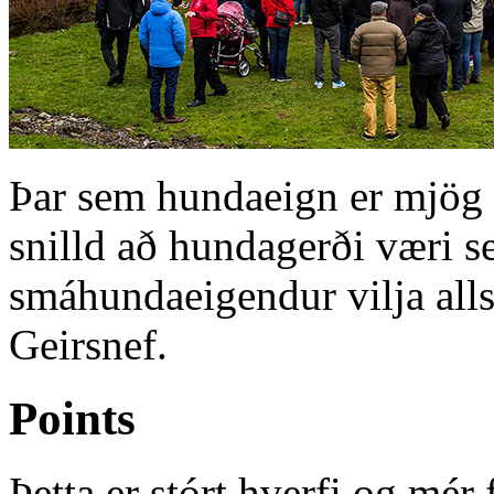
Þar sem hundaeign er mjög m
snilld að hundagerði væri se
smáhundaeigendur vilja alls
Geirsnef.
Points
Þetta er stórt hverfi og mér 