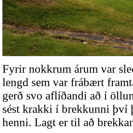
Fyrir nokkrum árum var sl
lengd sem var frábært fram
gerð svo aflíðandi að í öll
sést krakki í brekkunni því 
henni. Lagt er til að brekkan