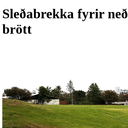
Sleðabrekka fyrir ne
brött