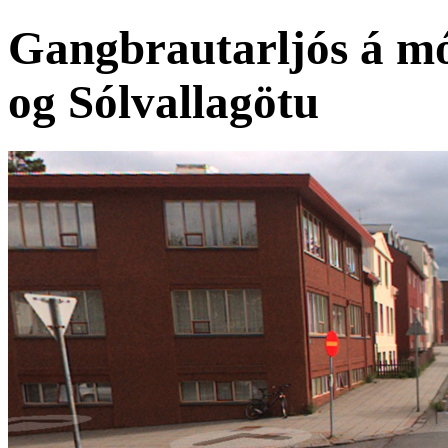
Gangbrautarljós á m
og Sólvallagötu