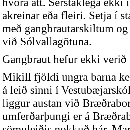
hvora átt. Sérstaklega ekk
akreinar eða fleiri. Setja 
með gangbrautarskiltum og 
við Sólvallagötuna.
Gangbraut hefur ekki verið 
Mikill fjöldi ungra barna 
á leið sinni í Vestubæjarskó
liggur austan við Bræðrabor
umferðarþungi er á Bræðrab
sömuleiðis nokkuð hár. Marg