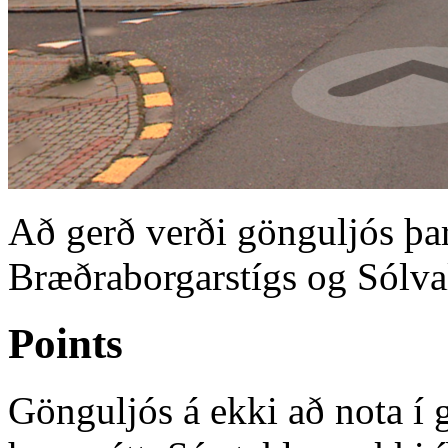
Að gerð verði gönguljós þa
Bræðraborgarstígs og Sólva
Points
Gönguljós á ekki að nota í 