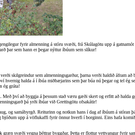
aðgengilegur fyrir almenning á stóru svæði, frá Skúlagötu upp á gatnamót
garð þar sem hann er þegar nýttur íbúum sem slíkur!
r verði skilgreindur sem almenningsgarður, þarna verði haldið áfram að 
ví hvernig halda á í íbúa miðbæjarins sem þar búa nú þegar og tel ég s
n ég gráta!
. Með því að byggja á þessum stað væru gæði skert og erfitt að halda g
enningsgarð þá yrði íbúar við Grettisgötu ofsakátir!
hug, og samábyrgð. Reiturinn og notkun hans í dag af íbúum á stóran þá
bjóðum upp á vöflukaffi fyrir önnur hverfi í borginni. Eins hafa komi
græn svæði vegna þéttrar byggðar. Þetta er flottur vettvangur fyrir sam