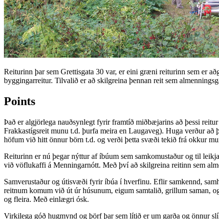
Reiturinn þar sem Grettisgata 30 var, er eini græni reiturinn sem er 
byggingarreitur. Tilvalið er að skilgreina þennan reit sem almennings
Points
Það er algjörlega nauðsynlegt fyrir framtíð miðbæjarins að þessi reitu
Frakkastígsreit munu t.d. þurfa meira en Laugaveg). Huga verður að þ
höfum við hitt önnur börn t.d. og verði þetta svæði tekið frá okkur mu
Reiturinn er nú þegar nýttur af íbúum sem samkomustaður og til leikja
við vöflukaffi á Menningarnótt. Með því að skilgreina reitinn sem alm
Samverustaður og útisvæði fyrir íbúa í hverfinu. Eflir samkennd, sam
reitnum komum við út úr húsunum, eigum samtalið, grillum saman, og 
og fleira. Með einlægri ósk.
Virkilega góð hugmynd og þörf þar sem lítið er um garða og önnur slík 