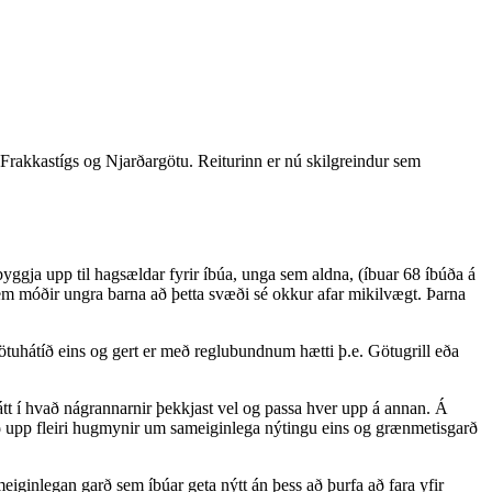
 Frakkastígs og Njarðargötu. Reiturinn er nú skilgreindur sem
byggja upp til hagsældar fyrir íbúa, unga sem aldna, (íbuar 68 íbúða á
em móðir ungra barna að þetta svæði sé okkur afar mikilvægt. Þarna
ötuhátíð eins og gert er með reglubundnum hætti þ.e. Götugrill eða
tt í hvað nágrannarnir þekkjast vel og passa hver upp á annan. Á
ð upp fleiri hugmynir um sameiginlega nýtingu eins og grænmetisgarð
eiginlegan garð sem íbúar geta nýtt án þess að þurfa að fara yfir