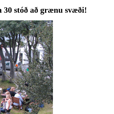
a 30 stóð að grænu svæði!