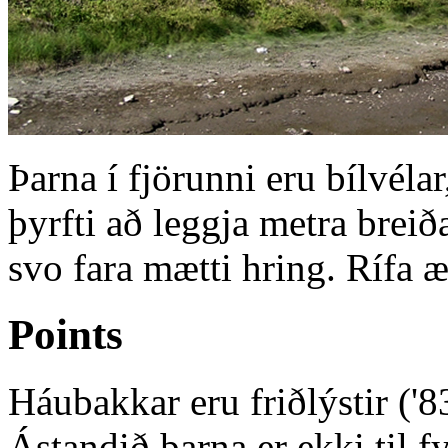
Þarna í fjörunni eru bílvéla
þyrfti að leggja metra brei
svo fara mætti hring. Rífa æ
Points
Háubakkar eru friðlýstir ('8
Ástandið þarna er ekki til f