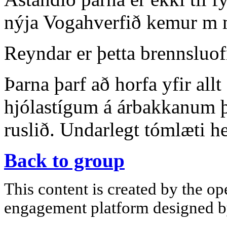
nýja Vogahverfið kemur m 
Reyndar er þetta brennsluof
Þarna þarf að horfa yfir al
hjólastígum á árbakkanum þe
ruslið. Undarlegt tómlæti he
Back to group
This content is created by the op
engagement platform designed by