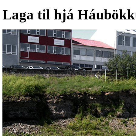
Laga til hjá Háubökk