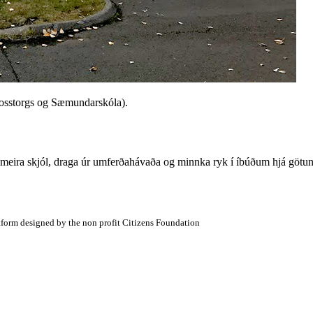
rosstorgs og Sæmundarskóla).
a meira skjól, draga úr umferðahávaða og minnka ryk í íbúðum hjá götun
atform designed by the non profit Citizens Foundation