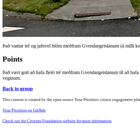
Það vantar tré og jafnvel blóm meðfram Gvendargeislanum (á milli k
Points
Það væri gott að hafa fleiri tré meðfram Gvendargeislanum til að haf
veginum.
Back to group
This content is created by the open source Your Priorities citizen engagement pl
Your Priorities on GitHub
Check out the Citizens Foundation website for more information