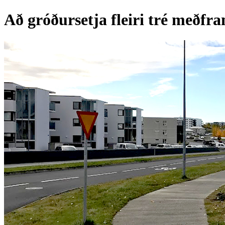
Að gróðursetja fleiri tré meðf