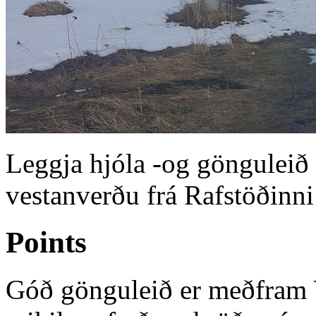
Leggja hjóla -og gönguleið
vestanverðu frá Rafstöðinn
Points
Góð gönguleið er meðfram 