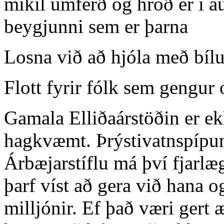
mikil umferð og hröð er í au
beygjunni sem er þarna
Losna við að hjóla með bí
Flott fyrir fólk sem gengur 
Gamala Elliðaárstöðin er ekk
hagkvæmt. Þrýstivatnspípun
Árbæjarstíflu má því fjarlæ
þarf víst að gera við hana 
milljónir. Ef það væri gert æ