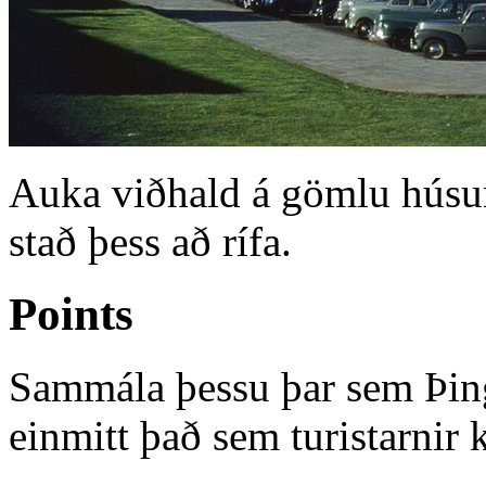
Auka viðhald á gömlu húsu
stað þess að rífa.
Points
Sammála þessu þar sem Þing
einmitt það sem turistarnir k