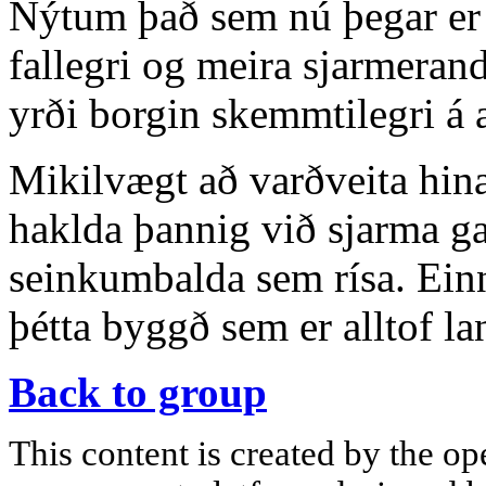
Nýtum það sem nú þegar er 
fallegri og meira sjarmeran
yrði borgin skemmtilegri á 
Mikilvægt að varðveita hin
haklda þannig við sjarma ga
seinkumbalda sem rísa. Ei
þétta byggð sem er alltof la
Back to group
This content is created by the op