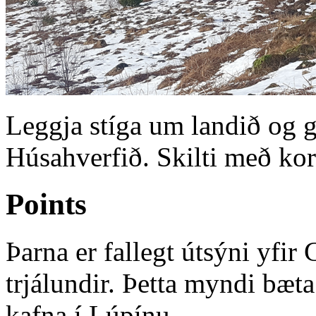
Leggja stíga um landið og g
Húsahverfið. Skilti með kor
Points
Þarna er fallegt útsýni yfir
trjálundir. Þetta myndi bæt
kafna í Lúpínu