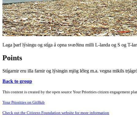
Laga þarf lýsingu og stíga á opna svæðinu milli L-landa og S og T-la
Points
Stígarnir eru illa farnir og lýsingin mjög léleg m.a. vegna mikils trjág
Back to group
This content is created by the open source Your Priorities citizen engagement pl
Your Priorities on GitHub
Check out the Citizens Foundation website for more information