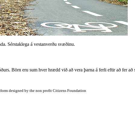
nda. Sérstaklega á vestanverðu svæðinu.
róðurs. Börn eru sum hver hrædd við að vera þarna á ferli eftir að fer að
atform designed by the non profit Citizens Foundation