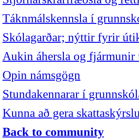
Táknmálskennsla í grunns
Skólagarðar; nýttir fyrir út
Aukin áhersla og fjármunir 
Opin námsgögn
Stundakennarar í grunnskól
Kunna að gera skattaskýrsl
Back to community