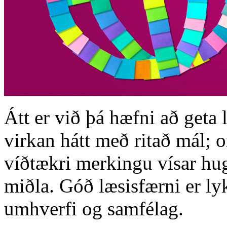
Átt er við þá hæfni að geta l
virkan hátt með ritað mál; o
víðtækri merkingu vísar hugt
miðla. Góð læsisfærni er lyk
umhverfi og samfélag.