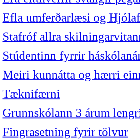
Efla umferðarlæsi og Hjóla
Stafróf allra skilningarvita
Stúdentinn fyrrir háskólan
Meiri kunnátta og hærri ei
Tæknifærni
Grunnskólann 3 árum lengri 
Fingrasetning fyrir tölvur