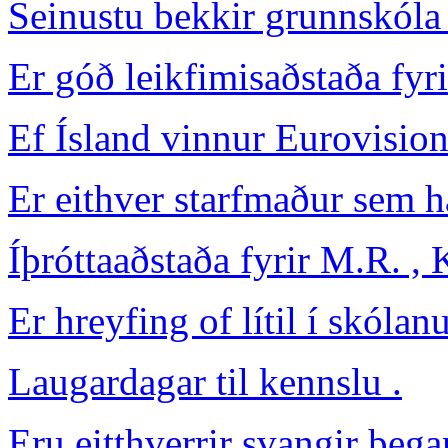
Seinustu bekkir grunnskóla 
Er góð leikfimisaðstaða fy
Ef Ísland vinnur Eurovision
Er eithver starfmaður sem hæ
Íþróttaaðstaða fyrir M.R. ,
Er hreyfing of lítil í skóla
Laugardagar til kennslu .
Eru eitthverrir svangir þega