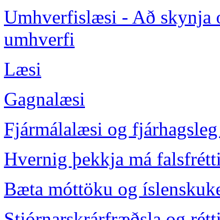
Umhverfislæsi - Að skynja 
umhverfi
Læsi
Gagnalæsi
Fjármálalæsi og fjárhagsleg
Hvernig þekkja má falsfrétt
Bæta móttöku og íslenskuke
Stjórnarskrárfræðsla og rétt