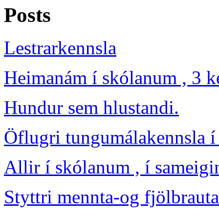
Posts
Lestrarkennsla
Heimanám í skólanum , 3 ken
Hundur sem hlustandi.
Öflugri tungumálakennsla 
Allir í skólanum , í sameigi
Styttri mennta-og fjölbrauta